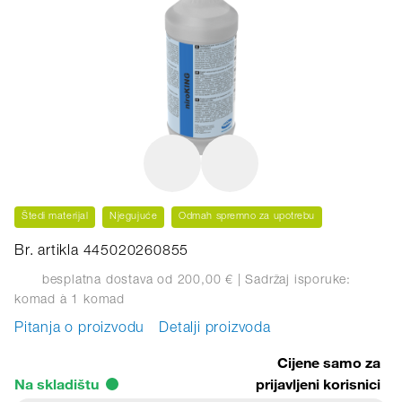
Štedi materijal
Njegujuće
Odmah spremno za upotrebu
Br. artikla 445020260855
besplatna dostava od 200,00 €
| Sadržaj isporuke:
komad
à 1 komad
Pitanja o proizvodu
Detalji proizvoda
Cijene samo za
Na skladištu
prijavljeni korisnici