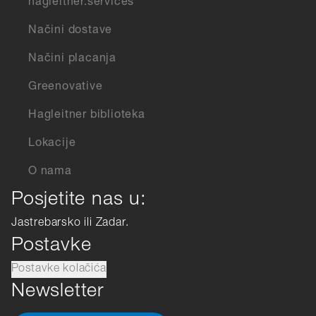
hagleitner.services
Načini dostave
Načini placanja
Greenovative
Hagleitner biblioteka
Lokacije
O nama
Posjetite nas u:
Jastrebarsko ili Zadar.
Postavke
Postavke kolačića
Newsletter