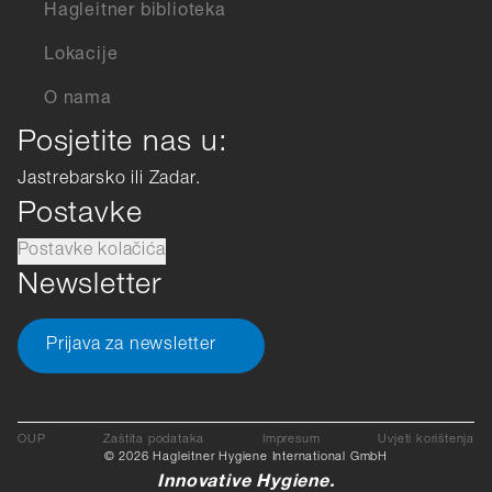
Hagleitner biblioteka
Lokacije
O nama
Posjetite nas u:
Jastrebarsko ili Zadar.
Postavke
Postavke kolačića
Newsletter
Prijava za newsletter
OUP
Zaštita podataka
Impresum
Uvjeti korištenja
© 2026 Hagleitner Hygiene International GmbH
Innovative Hygiene.