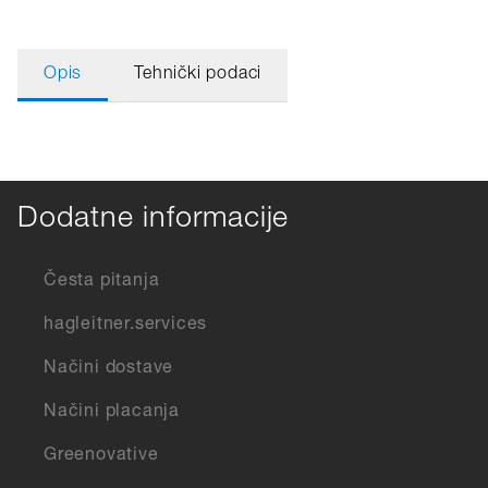
Opis
Tehnički podaci
Dodatne informacije
Česta pitanja
hagleitner.services
Načini dostave
Načini placanja
Greenovative