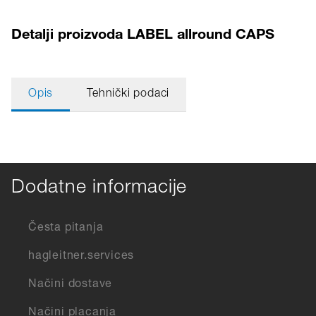
Detalji proizvoda LABEL allround CAPS
Opis
Tehnički podaci
Dodatne informacije
Česta pitanja
hagleitner.services
Načini dostave
Načini placanja