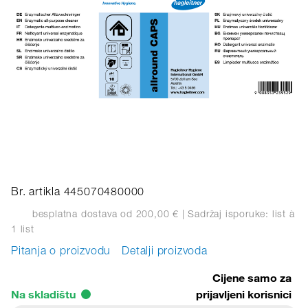
Br. artikla 445070480000
besplatna dostava od 200,00 €
| Sadržaj isporuke: list
à
1 list
Pitanja o proizvodu
Detalji proizvoda
Cijene samo za
Na skladištu
prijavljeni korisnici