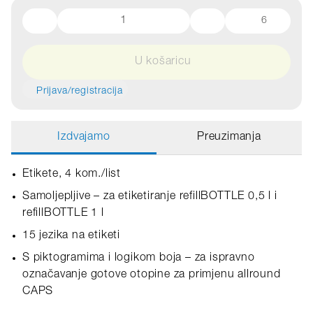
6
U košaricu
Prijava/registracija
Izdvajamo
Preuzimanja
Etikete, 4 kom./list
Samoljepljive – za etiketiranje refillBOTTLE 0,5 l i
refillBOTTLE 1 l
15 jezika na etiketi
S piktogramima i logikom boja – za ispravno
označavanje gotove otopine za primjenu allround
CAPS