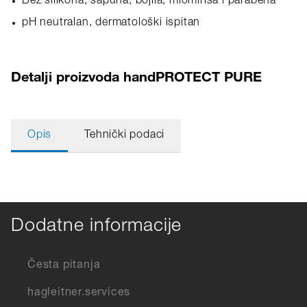
Bez silikona, sapuna, bojila, miomirisa i parabena
pH neutralan, dermatološki ispitan
Detalji proizvoda handPROTECT PURE
Opis
Tehnički podaci
Dodatne informacije
Česta pitanja
hagleitner.services