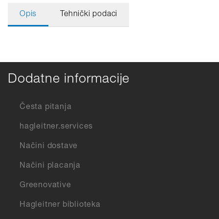
Opis
Tehnički podaci
Dodatne informacije
Česta pitanja
hagleitner.services
Načini dostave
Načini placanja
Greenovative
Hagleitner biblioteka