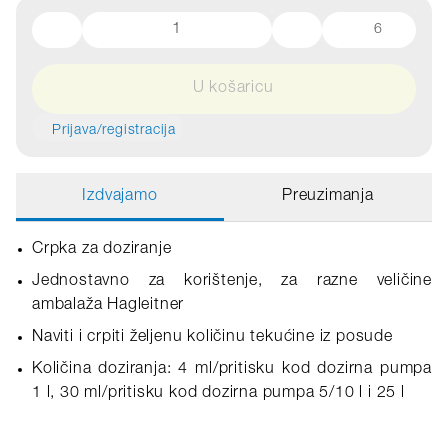
6
U košaricu
Prijava/registracija
Izdvajamo
Preuzimanja
Crpka za doziranje
Jednostavno za korištenje, za razne veličine
ambalaža Hagleitner
Naviti i crpiti željenu količinu tekućine iz posude
Količina doziranja: 4 ml/pritisku kod dozirna pumpa
1 l, 30 ml/pritisku kod dozirna pumpa 5/10 l i 25 l