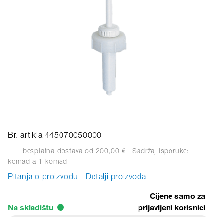
Br. artikla 445070050000
besplatna dostava od 200,00 €
| Sadržaj isporuke:
komad
à 1 komad
Pitanja o proizvodu
Detalji proizvoda
Cijene samo za
Na skladištu
prijavljeni korisnici