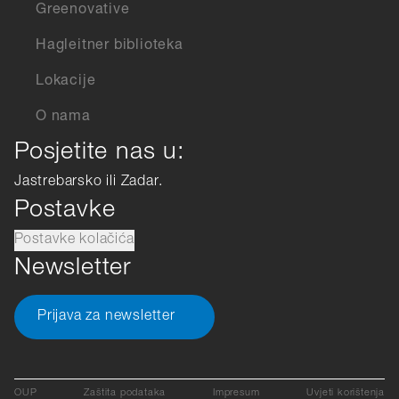
Greenovative
Hagleitner biblioteka
Lokacije
O nama
Posjetite nas u:
Jastrebarsko ili Zadar.
Postavke
Postavke kolačića
Newsletter
Prijava za newsletter
OUP
Zaštita podataka
Impresum
Uvjeti korištenja