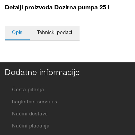
Detalji proizvoda Dozirna pumpa 25 l
Opis
Tehnički podaci
Dodatne informacije
Česta pitanja
hagleitner.services
Načini dostave
Načini placanja