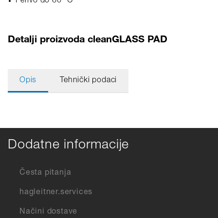
Perivo do 60 °C
Detalji proizvoda cleanGLASS PAD
Opis
Tehnički podaci
Dodatne informacije
Česta pitanja
hagleitner.services
Načini dostave