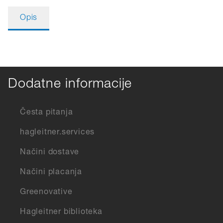
Opis
Dodatne informacije
Česta pitanja
hagleitner.services
Načini dostave
Načini placanja
Greenovative
Hagleitner biblioteka