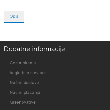
Opis
Dodatne informacije
Česta pitanja
hagleitner.services
Načini dostave
Načini placanja
Greenovative