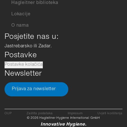
Hagleitner biblioteka
Lokacije
O nama
Posjetite nas u:
Jastrebarsko ili Zadar.
Postavke
Postavke kolačića
Newsletter
Prijava za newsletter
OUP
Zaštita podataka
Impresum
Uvjeti korištenja
© 2026 Hagleitner Hygiene International GmbH
Innovative Hygiene.