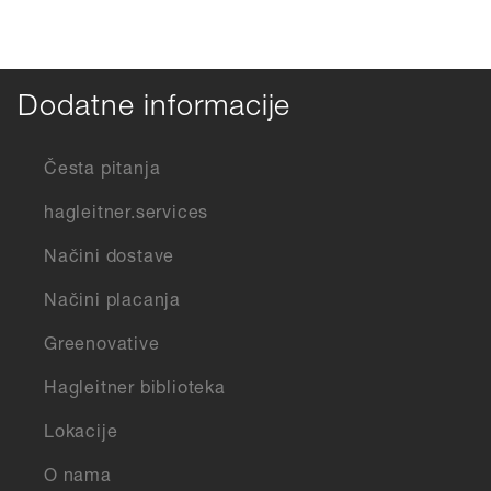
Dodatne informacije
Česta pitanja
hagleitner.services
Načini dostave
Načini placanja
Greenovative
Hagleitner biblioteka
Lokacije
O nama