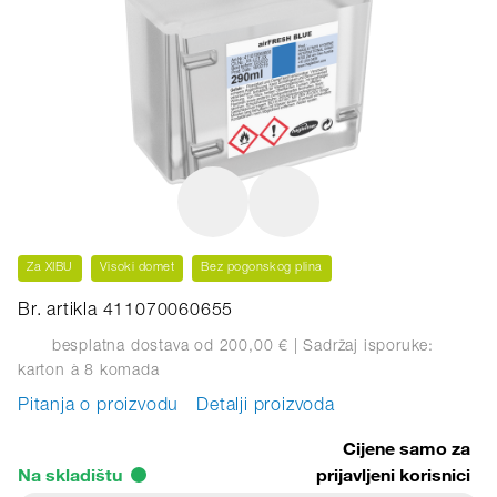
Za XIBU
Visoki domet
Bez pogonskog plina
Br. artikla 411070060655
besplatna dostava od 200,00 €
| Sadržaj isporuke:
karton
à 8 komada
Pitanja o proizvodu
Detalji proizvoda
Cijene samo za
Na skladištu
prijavljeni korisnici