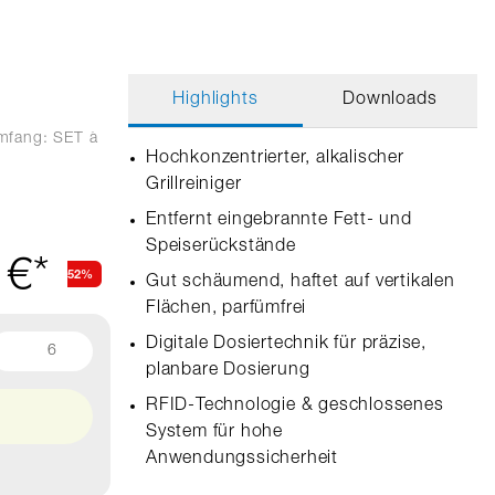
Highlights
Downloads
umfang: SET
à
Hochkonzentrierter, alkalischer
Grillreiniger
Entfernt eingebrannte Fett- und
Speiserückstände
 €*
52%
Gut schäumend, haftet auf vertikalen
Flächen, parfümfrei
Digitale Dosiertechnik für präzise,
6
planbare Dosierung
RFID‑Technologie & geschlossenes
System für hohe
Anwendungssicherheit