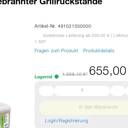
ebrannter Grillrückstände
Artikel-Nr. 491021530000
kostenlose Lieferung ab 200,00 €
| Liefer
1 SET
Fragen zum Produkt
Produktdetails
655,00
1.358,10 €*
Lagernd
In den Warenkorb
Login/Registrierung