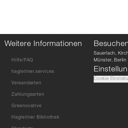
Weitere Informationen
Besuchen 
Sauerlach, Kirc
Hilfe/FAQ
Münster, Berlin
Einstellu
hagleitner.services
Cookie Einstell
Versandarten
Zahlungsarten
Greenovative
Hagleitner Bibliothek