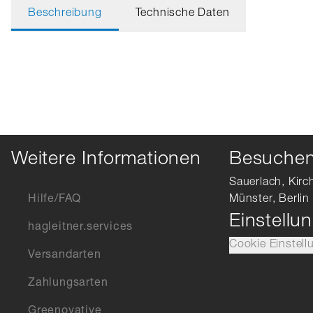
Beschreibung
Technische Daten
Weitere Informationen
Besuchen 
Sauerlach, Kirc
Hilfe/FAQ
Münster, Berlin
Einstellu
hagleitner.services
Cookie Einstell
Versandarten
Zahlungsarten
Greenovative