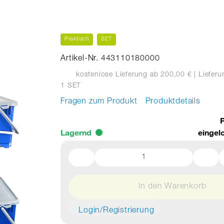
Praktisch
SET
Artikel-Nr. 443110180000
kostenlose Lieferung ab 200,00 €
| Liefer
1 SET
Fragen zum Produkt
Produktdetails
P
Lagernd
eingel
In den Warenkorb
Login/Registrierung