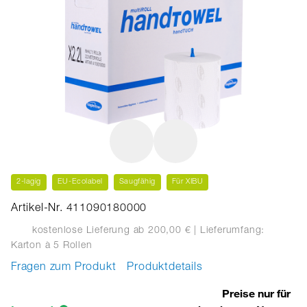
2-lagig
EU-Ecolabel
Saugfähig
Für XIBU
Artikel-Nr. 411090180000
kostenlose Lieferung ab 200,00 €
| Lieferumfang:
Karton
à 5 Rollen
Fragen zum Produkt
Produktdetails
Preise nur für