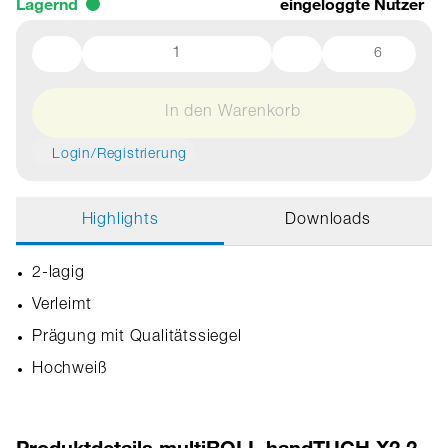
Lagernd
eingeloggte Nutzer
6
In den Warenkorb
Login/Registrierung
Highlights
Downloads
2-lagig
Verleimt
Prägung mit Qualitätssiegel
Hochweiß
Produktdetails multiROLL handTUCH X2.2