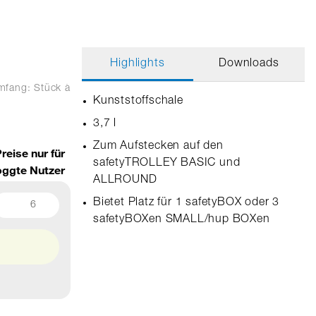
Highlights
Downloads
umfang: Stück
à
Kunststoffschale
3,7 l
Zum Aufstecken auf den
reise nur für
safetyTROLLEY BASIC und
oggte Nutzer
ALLROUND
Bietet Platz für 1 safetyBOX oder 3
6
safetyBOXen SMALL/hup BOXen