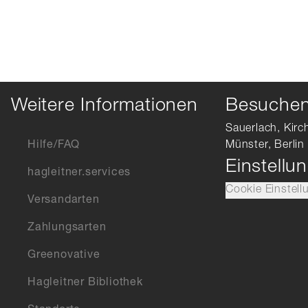
Weitere Informationen
Besuchen 
Sauerlach, Kirc
Hilfe/FAQ
Münster, Berlin
Einstellu
hagleitner.services
Cookie Einstell
Versandarten
Zahlungsarten
Greenovative
Hagleitner Bibliothek