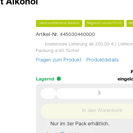
t Alkohol
Lebensmittelnaher Bereich
Begrenzt viruzid PLUS
Me
Artikel-Nr. 445030440000
kostenlose Lieferung ab 200,00 €
| Liefer
Packung
à 90 Tücher
Fragen zum Produkt
Produktdetails
P
Lagernd
eingel
In den Warenkorb
Nur im 3er Pack erhältlich.