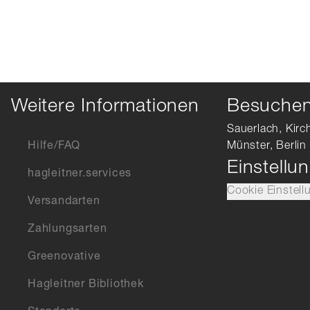
Weitere Informationen
Besuchen 
Sauerlach, Kirc
Hilfe/FAQ
Münster, Berlin
Einstellu
hagleitner.services
Cookie Einstell
Versandarten
Zahlungsarten
Greenovative
Hagleitner Bibliothek