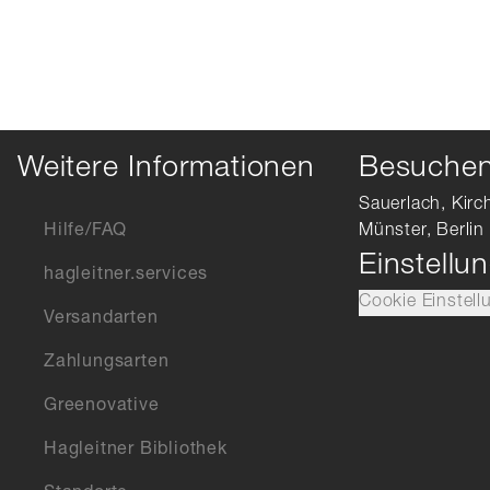
Weitere Informationen
Besuchen 
Sauerlach, Kirc
Hilfe/FAQ
Münster, Berlin
Einstellu
hagleitner.services
Cookie Einstell
Versandarten
Zahlungsarten
Greenovative
Hagleitner Bibliothek