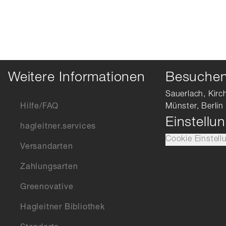
Weitere Informationen
Besuchen 
Sauerlach, Kirc
Hilfe/FAQ
Münster, Berlin
Einstellu
hagleitner.services
Cookie Einstell
Versandarten
Zahlungsarten
Greenovative
Hagleitner Bibliothek