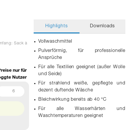
Highlights
Downloads
Vollwaschmittel
umfang: Sack
à
Pulverförmig, für professionelle
Ansprüche
Für alle Textilien geeignet (außer Wolle
reise nur für
und Seide)
oggte Nutzer
Für strahlend weiße, gepflegte und
dezent duftende Wäsche
6
Bleichwirkung bereits ab 40 °C
Für alle Wasserhärten und
Waschtemperaturen geeignet