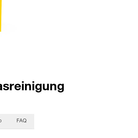
asreinigung
o
FAQ