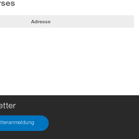
rses
Adresse
tter
tteranmeldung