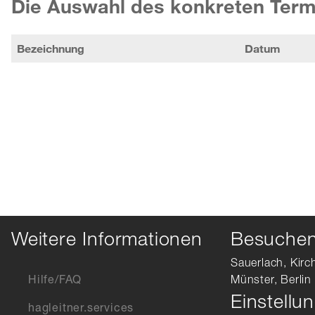
Die Auswahl des konkreten Term
Bezeichnung
Datum
Weitere Informationen
Besuchen 
Sauerlach, Kirc
Hilfe/FAQ
Münster, Berlin
Einstellu
hagleitner.services