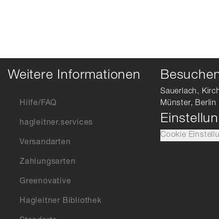
Weitere Informationen
Besuchen 
Sauerlach, Kirc
Hilfe/FAQ
Münster, Berlin
Einstellu
hagleitner.services
Cookie Einstell
Versandarten
Zahlungsarten
Greenovative
Hagleitner Bibliothek