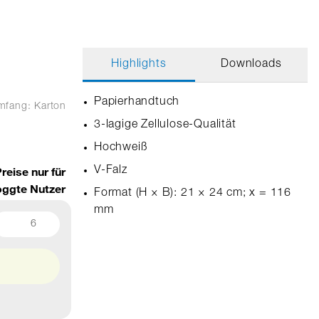
Highlights
Downloads
Papierhandtuch
umfang: Karton
3-lagige Zellulose-Qualität
Hochweiß
reise nur für
V-Falz
oggte Nutzer
Format (H × B): 21 × 24 cm; x = 116
mm
6