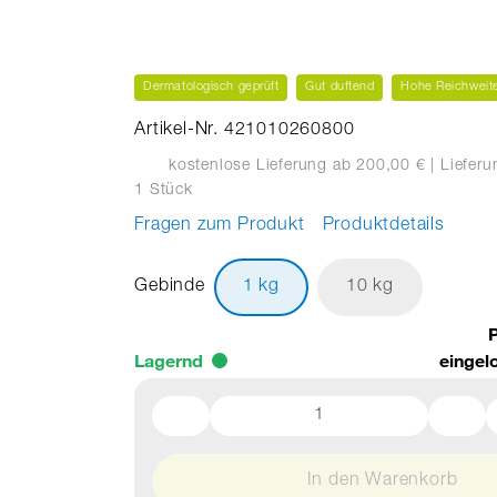
Dermatologisch geprüft
Gut duftend
Hohe Reichweit
Artikel-Nr. 421010260800
kostenlose Lieferung ab 200,00 €
| Liefer
1 Stück
Fragen zum Produkt
Produktdetails
Gebinde
1 kg
10 kg
P
Lagernd
eingel
In den Warenkorb