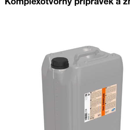
Komplexotvorný přípravek a 