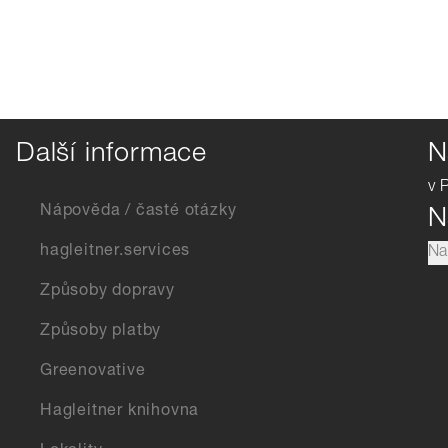
Další informace
N
v 
Nápověda / časté otázky
N
hagleitner.services
Na
Způsoby dopravy
Způsoby platby
Greenovative
Hagleitner knihovna