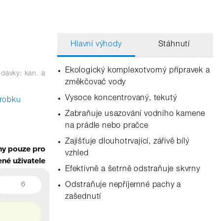
Hlavní výhody
Stáhnutí
Ekologický komplexotvorný přípravek a
dávky: kan.
à
změkčovač vody
Vysoce koncentrovaný, tekutý
ýrobku
Zabraňuje usazování vodního kamene
na prádle nebo pračce
Zajišťuje dlouhotrvající, zářivě bílý
y pouze pro
vzhled
ené uživatele
Efektivně a šetrně odstraňuje skvrny
6
Odstraňuje nepříjemné pachy a
zašednutí