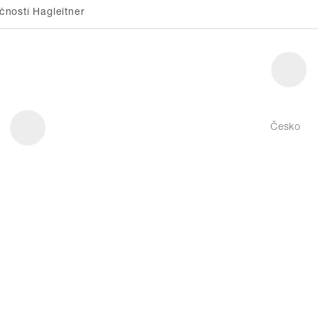
ností Hagleitner
Česko