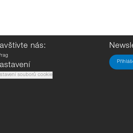
avštivte nás:
Newsle
Prag
Přihlá
astavení
stavení souborů cookie