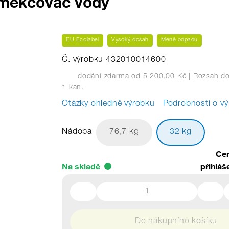
změkčovač vody
EU Ecolabel
Vysoký dosah
Méně odpadu
Č. výrobku 432010014600
dodání zdarma od 5 200,00 Kč
| Rozsah do
1 kan.
Otázky ohledně výrobku
Podrobnosti o v
Nádoba
76,7 kg
32 kg
Cen
Na skladě
přihláš
Do nákupního košíku