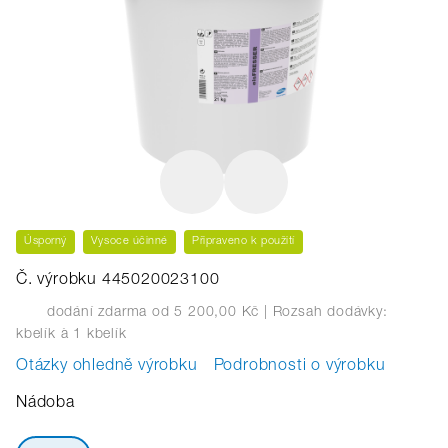
Úsporný
Vysoce účinné
Připraveno k použití
Č. výrobku 445020023100
dodání zdarma od 5 200,00 Kč
| Rozsah dodávky:
kbelík
à 1 kbelík
Otázky ohledně výrobku
Podrobnosti o výrobku
Nádoba