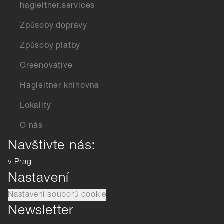
hagleitner.services
Způsoby dopravy
Způsoby platby
Greenovative
Hagleitner knihovna
Lokality
O nás
Navštivte nás:
v Prag
Nastavení
Nastavení souborů cookie
Newsletter