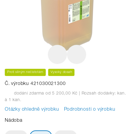
Proti silným nečistotám
Vysoký dosah
Č. výrobku 421030021300
dodání zdarma od 5 200,00 Kč
| Rozsah dodávky: kan.
à 1 kan.
Otázky ohledně výrobku
Podrobnosti o výrobku
Nádoba