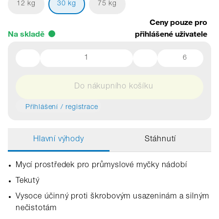
12 kg
30 kg
75 kg
Ceny pouze pro
Na skladě
přihlášené uživatele
6
Do nákupního košíku
Přihlášení / registrace
Hlavní výhody
Stáhnutí
Mycí prostředek pro průmyslové myčky nádobí
Tekutý
Vysoce účinný proti škrobovým usazeninám a silným
nečistotám