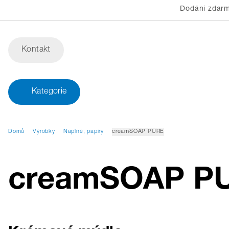
Dodání zdarm
Kontakt
Kategorie
Domů
Výrobky
Náplně, papíry
creamSOAP PURE
creamSOAP P