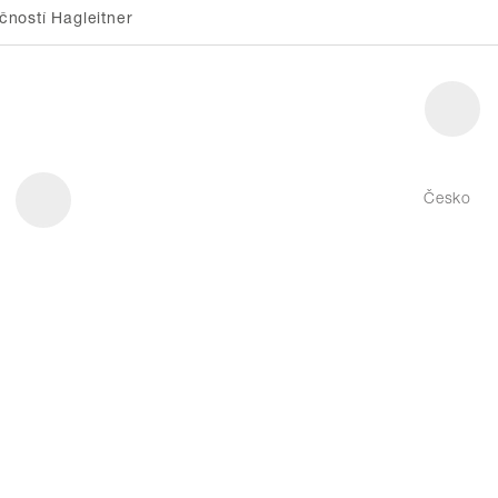
ností Hagleitner
Česko