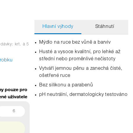
Hlavní výhody
Stáhnutí
Mýdlo na ruce bez vůně a barviv
dávky: krt.
à 5
Husté a vysoce kvalitní, pro lehké až
střední nebo proměnlivé nečistoty
ýrobku
Vytváří jemnou pěnu a zanechá čisté,
ošetřené ruce
Bez silikonu a parabenů
y pouze pro
pH neutrální, dermatologicky testováno
ené uživatele
6