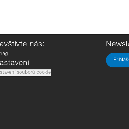
avštivte nás:
Newsle
Prag
Přihlá
astavení
stavení souborů cookie