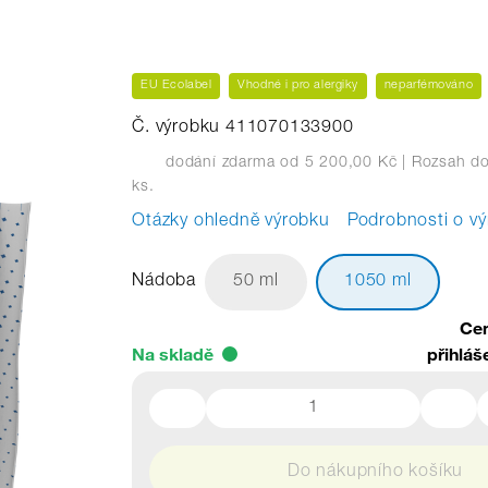
EU Ecolabel
Vhodné i pro alergiky
neparfémováno
Č. výrobku 411070133900
dodání zdarma od 5 200,00 Kč
| Rozsah do
ks.
Otázky ohledně výrobku
Podrobnosti o v
Nádoba
50 ml
1050 ml
Cen
Na skladě
přihláš
Do nákupního košíku