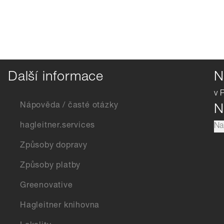
Další informace
N
v 
Nápověda / časté otázky
N
hagleitner.services
Na
Způsoby dopravy
Způsoby platby
Greenovative
Hagleitner knihovna