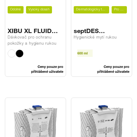
Odolné
Vysoký dosah
Dermatologicky testováno
Pro XIBU
XIBU XL FLUID
septDES
analog
FOAMSOAP
Dávkovač pro ochranu
Hygienické mytí rukou
pokožky a hygienu rukou
600 ml
Ceny pouze pro
Ceny pouze pro
přihlášené uživatele
přihlášené uživatele