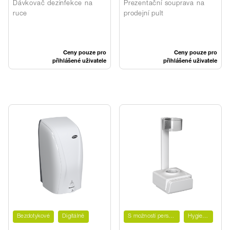
DISINFECT hybrid
Dávkovač dezinfekce na
Prezentační souprava na
ruce
prodejní pult
Ceny pouze pro
Ceny pouze pro
přihlášené uživatele
přihlášené uživatele
Bezdotykové
Digitálně
S možností personalizace
Hygienické