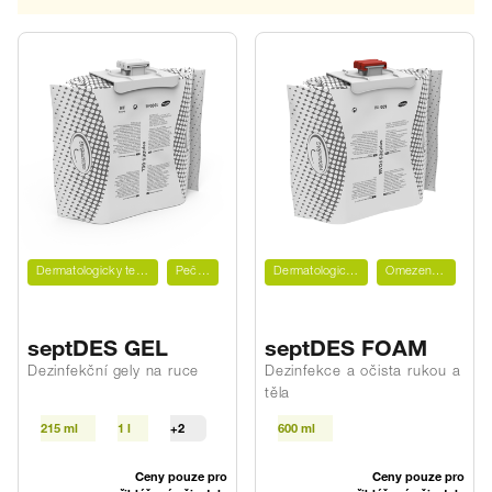
Dermatologicky testováno
Pečující
Dermatologicky testováno
Omezeně virucidní
septDES GEL
septDES FOAM
Dezinfekční gely na ruce
Dezinfekce a očista rukou a
těla
215 ml
1 l
+2
600 ml
Ceny pouze pro
Ceny pouze pro