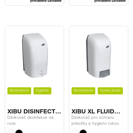
přihlášené uživatele
přihlášené uživatele
Bezdotykové
Digitálně
Bezdotykové
Vysoký dosah
XIBU DISINFECT
XIBU XL FLUID
hybrid
hybrid
Dávkovač dezinfekce na
Dávkovač pro ochranu
ruce
pokožky a hygienu rukou