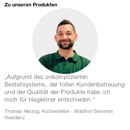
Zu unseren Produkten
Aufgrund des unkomplizierten
Bestellsystems, der tollen Kundenbetreuung
m
und der Qualität der Produkte habe ich
H
mich für Hagleitner entschieden.
U
s
Thomas Herzog, Küchenleiter - Waldhof Senioren
d
Residenz
i