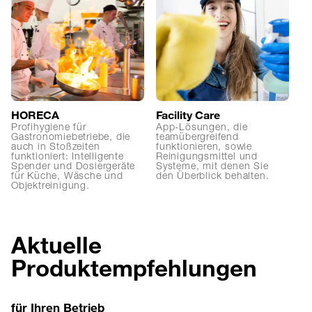
HORECA
Facility Care
In
Profihygiene für
App-Lösungen, die
H
Gastronomiebetriebe, die
teamübergreifend
Sc
auch in Stoßzeiten
funktionieren, sowie
De
funktioniert: Intelligente
Reinigungsmittel und
bi
Spender und Dosiergeräte
Systeme, mit denen Sie
We
für Küche, Wäsche und
den Überblick behalten.
Ha
Objektreinigung.
Aktuelle
Produktempfehlungen
für Ihren Betrieb