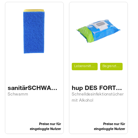
Lebensmittelnaher Bereich
Begrenzt viruzid PLUS
sanitärSCHWAM
hup DES FORTE
M GELB
M
Schwamm
Schnelldesinfektionstücher
T
mit Alkohol
Preise nur für
Preise nur für
eingeloggte Nutzer
eingeloggte Nutzer