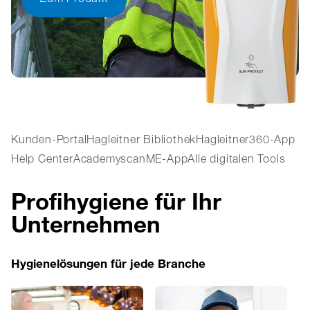
Kunden-Portal
Hagleitner Bibliothek
Hagleitner360-App
Help Center
Academy
scanME-App
Alle digitalen Tools
Profihygiene für Ihr
Unternehmen
Hygienelösungen für jede Branche