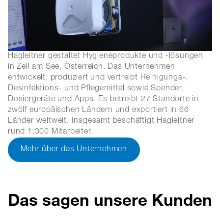
Hagleitner gestaltet Hygieneprodukte und -lösungen
in Zell am See, Österreich. Das Unternehmen
entwickelt, produziert und vertreibt Reinigungs-,
Desinfektions- und Pflegemittel sowie Spender,
Dosiergeräte und Apps. Es betreibt 27 Standorte in
zwölf europäischen Ländern und exportiert in 66
Länder weltweit. Insgesamt beschäftigt Hagleitner
rund 1.300 Mitarbeiter.
Mehr über das Unternehmen
Das sagen unsere Kunden