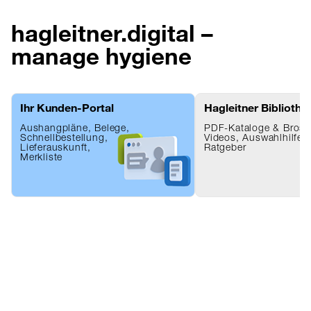
hagleitner.digital –
manage hygiene
Ihr Kunden-Portal
Hagleitner Bibliothe
Aushangpläne, Belege,
PDF-Kataloge & Brosc
Schnellbestellung,
Videos, Auswahlhilfen
Lieferauskunft,
Ratgeber
Merkliste