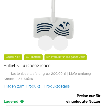
Gegen Kalk
Gut duftend
Ein Produkt für das ganze Jahr
Artikel-Nr. 412030210000
kostenlose Lieferung ab 200,00 €
| Lieferumfang:
Karton
à 57 Stück
Fragen zum Produkt
Produktdetails
Preise nur für
Lagernd
eingeloggte Nutzer