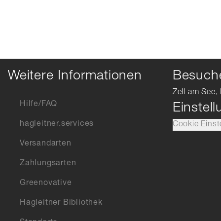
Weitere Informationen
Besuche
Zell am See, 
Hilfe/FAQ
Einstel
hagleitner.services
Cookie Einst
Versandarten
Zahlungsarten
Greenovative
Hagleitner Bibliothek