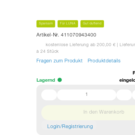
Sparsam
Für LUNA
Gut duftend
Artikel-Nr. 411070943400
kostenlose Lieferung ab 200,00 €
| Liefer
à 24 Stück
Fragen zum Produkt
Produktdetails
P
Lagernd
eingel
In den Warenkorb
Login/Registrierung