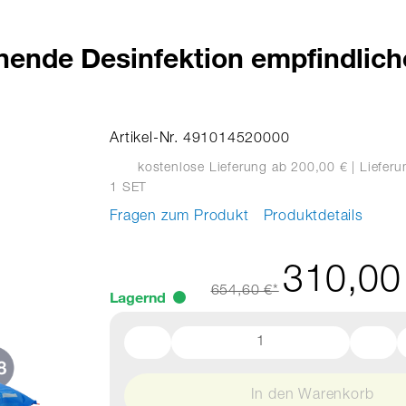
onende Desinfektion empfindlic
Artikel-Nr. 491014520000
kostenlose Lieferung ab 200,00 €
| Liefer
1 SET
Fragen zum Produkt
Produktdetails
310,00
654,60 €*
Lagernd
In den Warenkorb