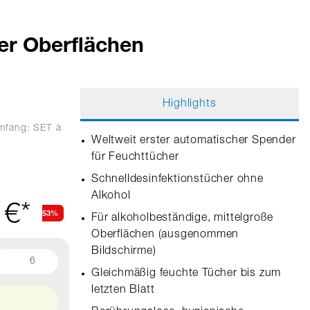
her Oberflächen
Highlights
umfang: SET
à
Weltweit erster automatischer Spender
für Feuchttücher
Schnelldesinfektionstücher ohne
Alkohol
 €*
53%
Für alkoholbeständige, mittelgroße
Oberflächen (ausgenommen
Bildschirme)
6
Gleichmäßig feuchte Tücher bis zum
letzten Blatt