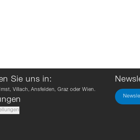
n Sie uns in:
Newsle
Imst, Villach, Ansfelden, Graz oder Wien.
Newsle
lungen
ellungen