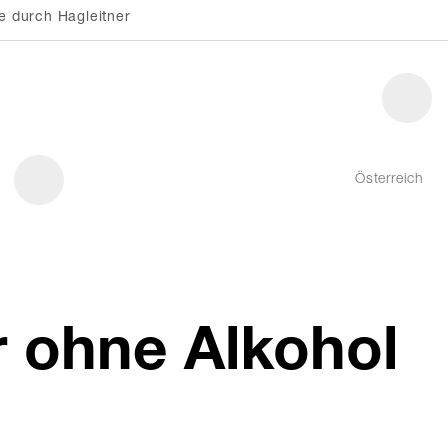
e durch Hagleitner
Österreich
r ohne Alkohol