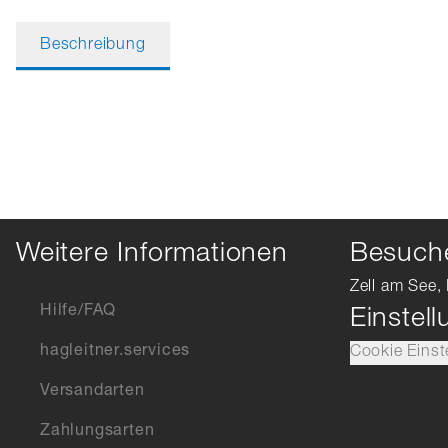
Beschreibung
Weitere Informationen
Besuche
Zell am See, 
Hilfe/FAQ
Einstel
hagleitner.services
Cookie Einst
Versandarten
Zahlungsarten