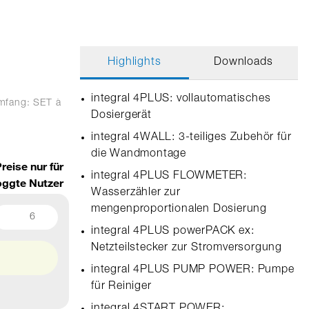
Highlights
Downloads
integral 4PLUS: vollautomatisches
umfang: SET
à
Dosiergerät
integral 4WALL: 3-teiliges Zubehör für
die Wandmontage
reise nur für
integral 4PLUS FLOWMETER:
oggte Nutzer
Wasserzähler zur
mengenproportionalen Dosierung
6
integral 4PLUS powerPACK ex:
Netzteilstecker zur Stromversorgung
integral 4PLUS PUMP POWER: Pumpe
für Reiniger