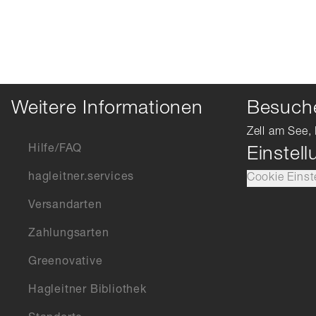
Weitere Informationen
Besuche
Zell am See, 
Hilfe/FAQ
Einstel
hagleitner.services
Cookie Einst
Versandarten
Zahlungsarten
Greenovative
Hagleitner Bibliothek