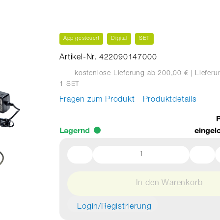
App gesteuert
Digital
SET
Artikel-Nr. 422090147000
kostenlose Lieferung ab 200,00 €
| Liefer
1 SET
Fragen zum Produkt
Produktdetails
P
Lagernd
eingel
In den Warenkorb
Login/Registrierung