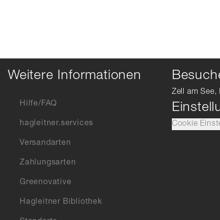
Weitere Informationen
Besuche
Zell am See, 
Hilfe/FAQ
Einstel
hagleitner.services
Cookie Einst
Versandarten
Zahlungsarten
Greenovative
Hagleitner Bibliothek