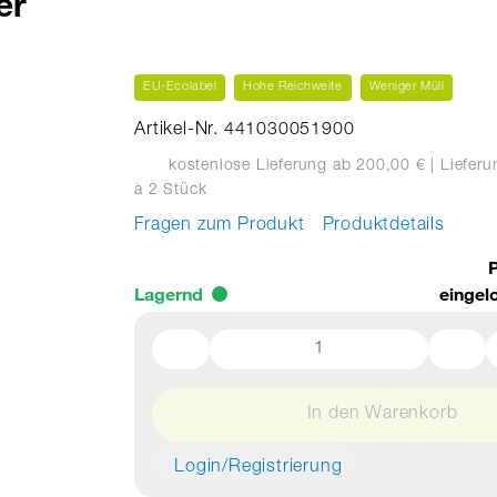
er
EU-Ecolabel
Hohe Reichweite
Weniger Müll
Artikel-Nr. 441030051900
kostenlose Lieferung ab 200,00 €
| Liefer
à 2 Stück
Fragen zum Produkt
Produktdetails
P
Lagernd
eingel
In den Warenkorb
Login/Registrierung