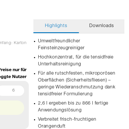
Highlights
Downloads
Umweltfreundlicher
umfang: Karton
Feinsteinzeugreiniger
Hochkonzentrat, für die tensidfreie
Unterhaltsreinigung
reise nur für
Für alle rutschfesten, mikroporösen
oggte Nutzer
Oberflächen (Sicherheitsfliesen) –
geringe Wiederanschmutzung dank
6
tensidfreier Formulierung
2,6 l ergeben bis zu 866 l fertige
Anwendungslösung
Verbreitet frisch-fruchtigen
Orangenduft