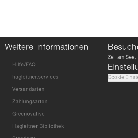
Weitere Informationen
Besuche
Zell am See, 
Hilfe/FAQ
Einstel
hagleitner.services
Cookie Einst
Versandarten
Zahlungsarten
Greenovative
Hagleitner Bibliothek