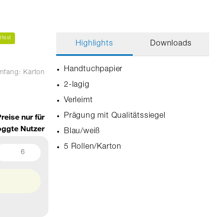
ßfest
Highlights
Downloads
Handtuchpapier
umfang: Karton
2-lagig
Verleimt
reise nur für
Prägung mit Qualitätssiegel
oggte Nutzer
Blau/weiß
5 Rollen/Karton
6