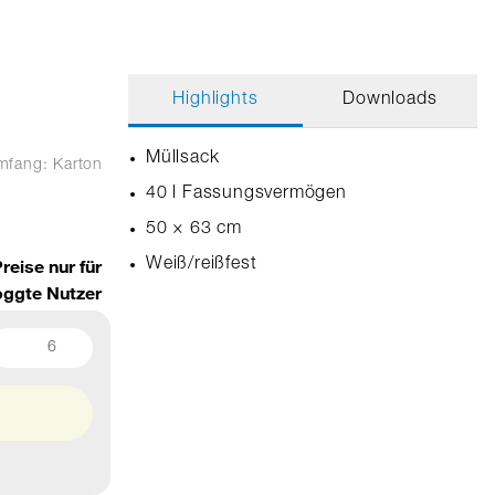
Highlights
Downloads
Müllsack
umfang: Karton
40 l Fassungsvermögen
50 × 63 cm
reise nur für
Weiß/reißfest
oggte Nutzer
6