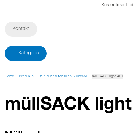
Kostenlose Lie
Kontakt
Kategorie
Home
Produkte
Reinigungsutensilien, Zubehör
müllSACK light 40 l
müllSACK light 