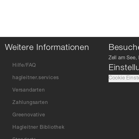
Weitere Informationen
Besuche
Zell am See, 
Hilfe/FAQ
Einstel
hagleitner.services
Cookie Einst
Versandarten
Zahlungsarten
Greenovative
Hagleitner Bibliothek