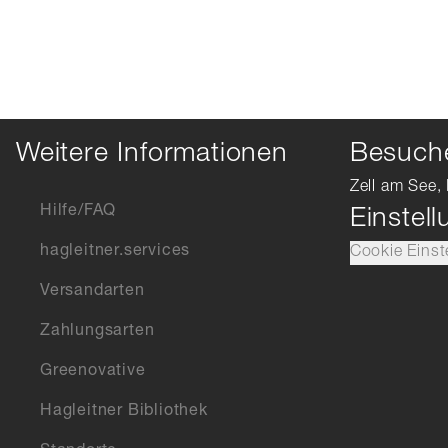
Weitere Informationen
Besuche
Zell am See, 
Hilfe/FAQ
Einstel
hagleitner.services
Cookie Einst
Versandarten
Zahlungsarten
Greenovative
Hagleitner Bibliothek