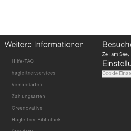
Weitere Informationen
Besuche
Zell am See, 
Hilfe/FAQ
Einstel
hagleitner.services
Cookie Einst
Versandarten
Zahlungsarten
Greenovative
Hagleitner Bibliothek