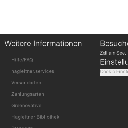
Weitere Informationen
Besuche
Zell am See, 
Hilfe/FAQ
Einstel
hagleitner.services
Cookie Einst
Versandarten
Zahlungsarten
Greenovative
Hagleitner Bibliothek