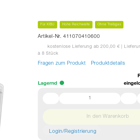
Für XIBU
Hohe Reichweite
Ohne Treibgas
Artikel-Nr. 411070410600
kostenlose Lieferung ab 200,00 €
| Liefer
à 8 Stück
Fragen zum Produkt
Produktdetails
P
Lagernd
eingel
In den Warenkorb
Login/Registrierung