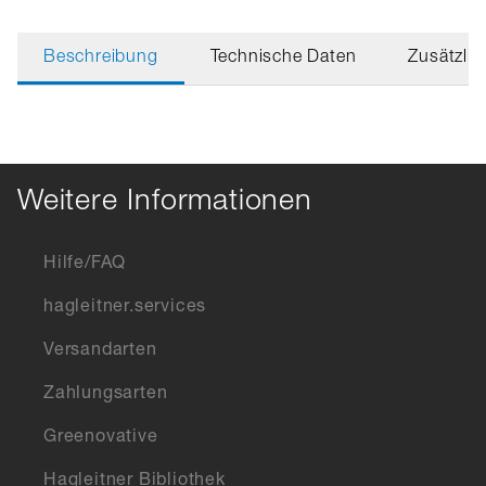
Beschreibung
Technische Daten
Zusätzlic
Weitere Informationen
Hilfe/FAQ
hagleitner.services
Versandarten
Zahlungsarten
Greenovative
Hagleitner Bibliothek