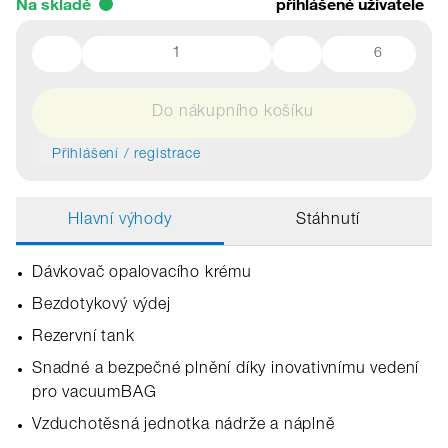
Na skladě
přihlášené uživatele
6
Do nákupního košíku
Přihlášení / registrace
Hlavní výhody
Stáhnutí
Dávkovač opalovacího krému
Bezdotykový výdej
Rezervní tank
Snadné a bezpečné plnění díky inovativnímu vedení
pro vacuumBAG
Vzduchotěsná jednotka nádrže a náplně