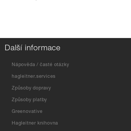
Další informace
Nápověda / časté otázky
hagleitner.services
Způsoby dopravy
Způsoby platby
Greenovative
Hagleitner knihovna