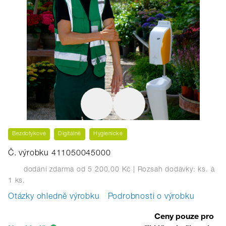
Bezdotykové
Digitálně
Hygienické
Č. výrobku 411050045000
dodání zdarma od 5 200,00 Kč
| Rozsah dodávky: ks.
à
1 ks.
Otázky ohledně výrobku
Podrobnosti o výrobku
Ceny pouze pro