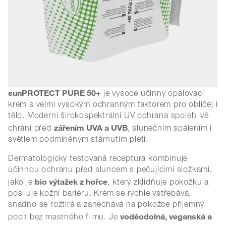
sunPROTECT PURE 50+
je vysoce účinný opalovací
krém s velmi vysokým ochranným faktorem pro obličej i
tělo. Moderní širokospektrální UV ochrana spolehlivě
zářením UVA a UVB
chrání před
, slunečním spálením i
světlem podmíněným stárnutím pleti.
Dermatologicky testovaná receptura kombinuje
účinnou ochranu před sluncem s pečujícími složkami,
bio výtažek z hořce
jako je
, který zklidňuje pokožku a
posiluje kožní bariéru. Krém se rychle vstřebává,
snadno se roztírá a zanechává na pokožce příjemný
voděodolná, veganská a
pocit bez mastného filmu. Je