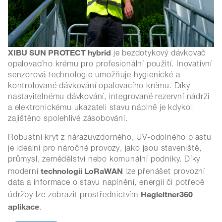
XIBU SUN PROTECT hybrid
je bezdotykový dávkovač
opalovacího krému pro profesionální použití. Inovativní
senzorová technologie umožňuje hygienické a
kontrolované dávkování opalovacího krému. Díky
nastavitelnému dávkování, integrované rezervní nádrži
a elektronickému ukazateli stavu náplně je kdykoli
zajištěno spolehlivé zásobování.
Robustní kryt z nárazuvzdorného, UV-odolného plastu
je ideální pro náročné provozy, jako jsou staveniště,
průmysl, zemědělství nebo komunální podniky. Díky
technologii LoRaWAN
moderní
lze přenášet provozní
data a informace o stavu naplnění, energii či potřebě
Hagleitner360
údržby lze zobrazit prostřednictvím
aplikace
.