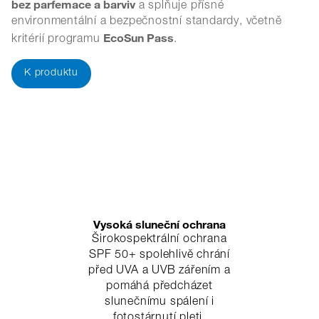
bez parfemace a barviv
a splňuje přísné
environmentální a bezpečnostní standardy, včetně
EcoSun Pass
kritérií programu
.
K produktu
Vysoká sluneční ochrana
Širokospektrální ochrana
SPF 50+ spolehlivě chrání
před UVA a UVB zářením a
pomáhá předcházet
slunečnímu spálení i
fotostárnutí pleti.