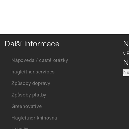
Další informace
N
v 
Nápověda / časté otázky
N
hagleitner.services
Na
Způsoby dopravy
Způsoby platby
Greenovative
Hagleitner knihovna