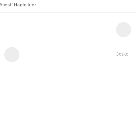
ností Hagleitner
Česko