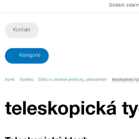
Dodání zdarm
Kontakt
Kategorie
Domů
Výrobky
Čisticí a úklidové pomůcky, příslušenství
teleskopická ty
teleskopická t