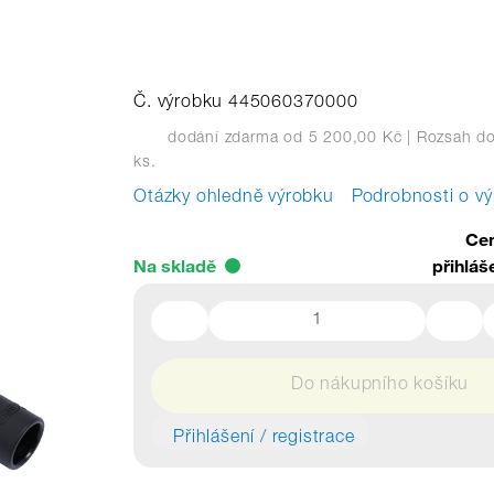
Č. výrobku 445060370000
dodání zdarma od 5 200,00 Kč
| Rozsah do
ks.
Otázky ohledně výrobku
Podrobnosti o v
Cen
Na skladě
přihláš
Do nákupního košíku
Přihlášení / registrace