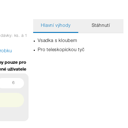
Hlavní výhody
Stáhnutí
dávky: ks.
à 1
Vsadka s kloubem
Pro teleskopickou tyč
ýrobku
y pouze pro
ené uživatele
6