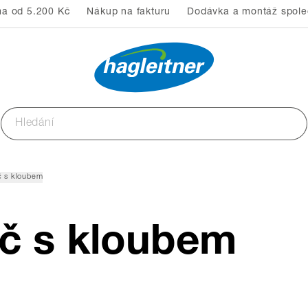
a od 5.200 Kč
Nákup na fakturu
Dodávka a montáž společ
č s kloubem
yč s kloubem