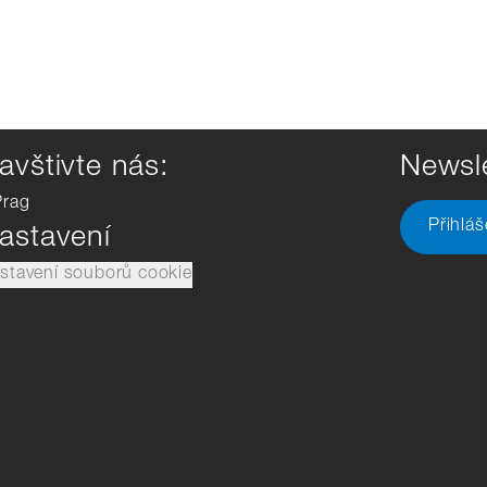
avštivte nás:
Newsle
Prag
Přihlá
astavení
stavení souborů cookie