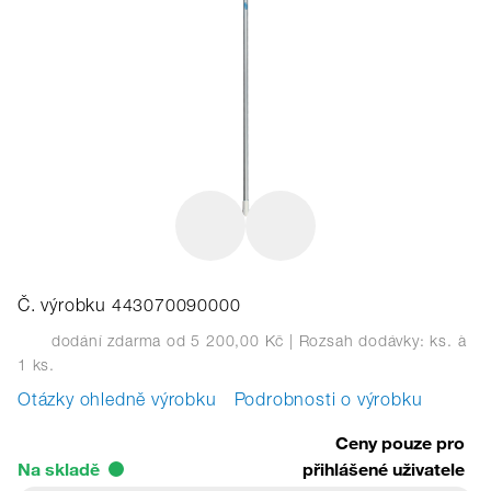
Č. výrobku 443070090000
dodání zdarma od 5 200,00 Kč
| Rozsah dodávky: ks.
à
1 ks.
Otázky ohledně výrobku
Podrobnosti o výrobku
Ceny pouze pro
Na skladě
přihlášené uživatele