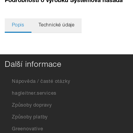
Popis
Technické údaje
Další informace
Nápověda / časté otázky
hagleitner.services
Způsoby dopravy
Způsoby platby
Greenovative