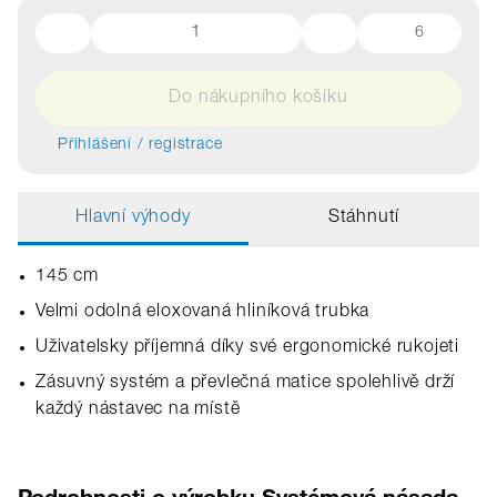
6
Do nákupního košíku
Přihlášení / registrace
Hlavní výhody
Stáhnutí
145 cm
Velmi odolná eloxovaná hliníková trubka
Uživatelsky příjemná díky své ergonomické rukojeti
Zásuvný systém a převlečná matice spolehlivě drží
každý nástavec na místě
Podrobnosti o výrobku Systémová násada