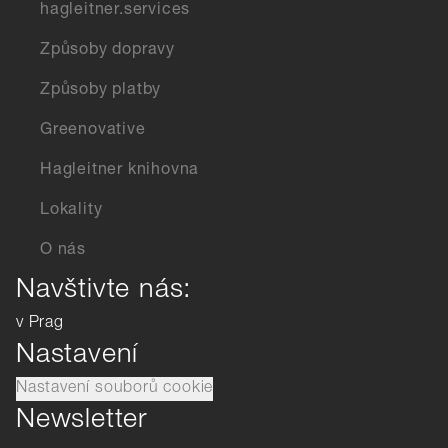
hagleitner.services
Způsoby dopravy
Způsoby platby
Greenovative
Hagleitner knihovna
Lokality
O nás
Navštivte nás:
v Prag
Nastavení
Nastavení souborů cookie
Newsletter