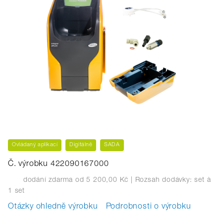
Ovládaný aplikací
Digitálně
SADA
Č. výrobku 422090167000
dodání zdarma od 5 200,00 Kč
| Rozsah dodávky: set
à
1 set
Otázky ohledně výrobku
Podrobnosti o výrobku