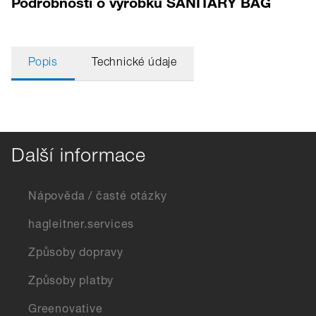
Podrobnosti o výrobku SANITARY BAG
Popis
Technické údaje
Další informace
Nápověda / časté otázky
hagleitner.services
Způsoby dopravy
Způsoby platby
Greenovative