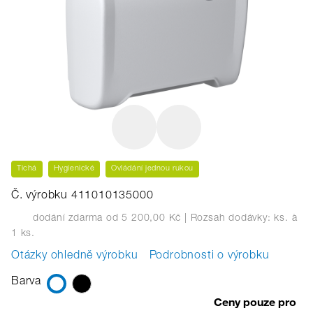
Tichá
Hygienické
Ovládání jednou rukou
Č. výrobku 411010135000
dodání zdarma od 5 200,00 Kč
| Rozsah dodávky: ks.
à
1 ks.
Otázky ohledně výrobku
Podrobnosti o výrobku
Barva
Ceny pouze pro