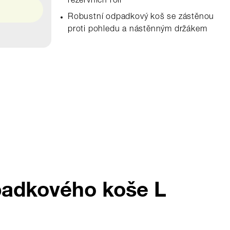
rezervních rolí
Robustní odpadkový koš se zástěnou
proti pohledu a nástěnným držákem
padkového koše L