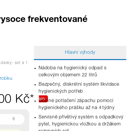
 vysoce frekventované
Hlavní výhody
dávky: set
à 1
Nádoba na hygienický odpad s
celkovým objemem 22 litrů
ýrobku
Bezpečný, diskrétní systém likvidace
hygienických potřeb
00 Kč*
23%
Účinné potlačení zápachu pomocí
hygienického prášku až na 4 týdny
Servisně přívětivý systém s odpadkový
6
pytel, hygienickou vložkou a držákem