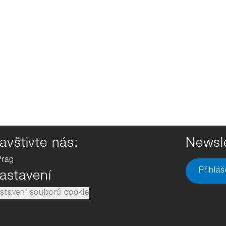
avštivte nás:
Newsle
Prag
Přihlá
astavení
stavení souborů cookie