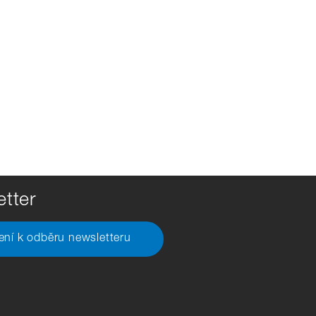
tter
šení k odběru newsletteru