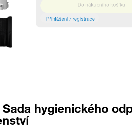
Do nákupního košíku
Přihlášení / registrace
u Sada hygienického od
enství