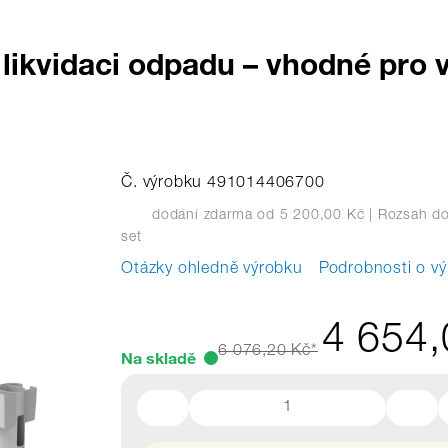
 likvidaci odpadu – vhodné pro
Č. výrobku 491014406700
dodání zdarma od 5 200,00 Kč
| Rozsah do
set
Otázky ohledně výrobku
Podrobnosti o v
4 654,
6 076,20 Kč*
Na skladě