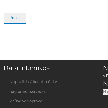
Popis
Další informace
N
v 
Nápověda / časté otázky
N
hagleitner.services
Na
Způsoby dopravy