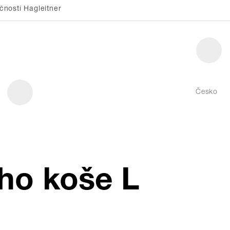
ností Hagleitner
Česko
ho koše L