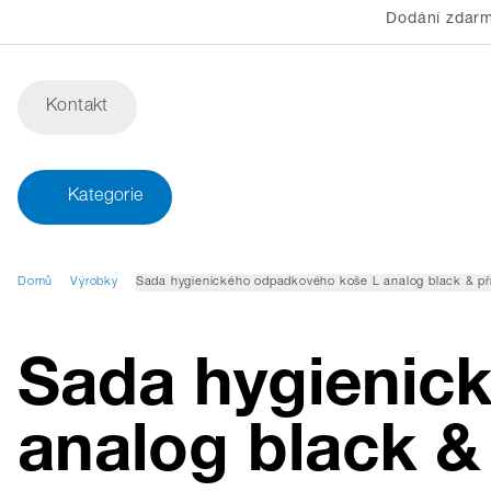
Dodání zdarm
Kontakt
Kategorie
Domů
Výrobky
Sada hygienického odpadkového koše L analog black & pří
Sada hygienic
analog black & 