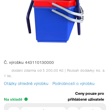
Č. výrobku 443110130000
dodání zdarma od 5 200,00 Kč
| Rozsah dodávky: ks.
à
1 ks.
Otázky ohledně výrobku
Podrobnosti o výrobku
Ceny pouze pro
Na skladě
přihlášené uživatele