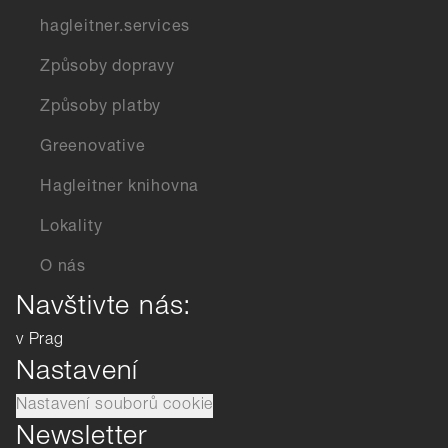
hagleitner.services
Způsoby dopravy
Způsoby platby
Greenovative
Hagleitner knihovna
Lokality
O nás
Navštivte nás:
v Prag
Nastavení
Nastavení souborů cookie
Newsletter