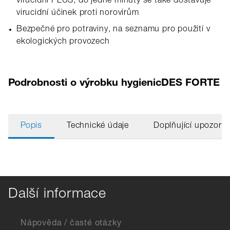
virucidní PLUS, do jedné minuty se také dostavuje
virucidní účinek proti norovirům
Bezpečné pro potraviny, na seznamu pro použití v
ekologických provozech
Podrobnosti o výrobku hygienicDES FORTE
Popis
Technické údaje
Doplňující upozorn
Další informace
Nápověda / časté otázky