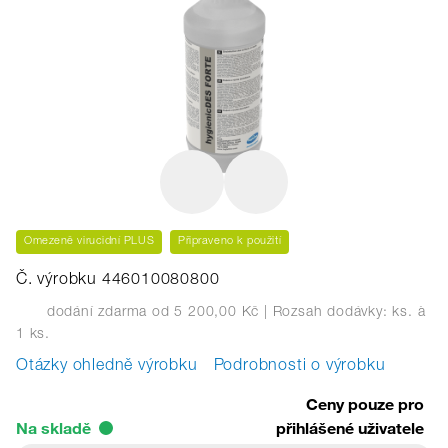
Omezeně virucidní PLUS
Připraveno k použití
Č. výrobku 446010080800
dodání zdarma od 5 200,00 Kč
| Rozsah dodávky: ks.
à
1 ks.
Otázky ohledně výrobku
Podrobnosti o výrobku
Ceny pouze pro
Na skladě
přihlášené uživatele