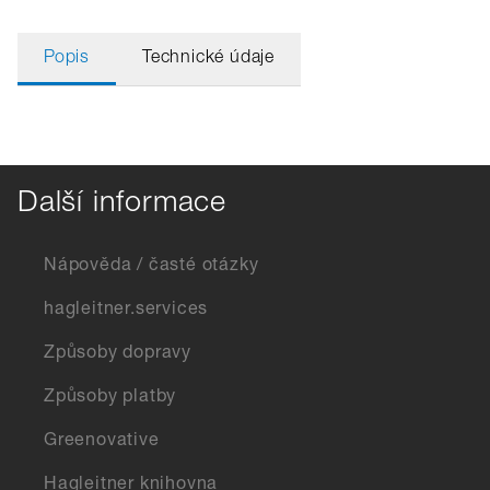
Popis
Technické údaje
Další informace
Nápověda / časté otázky
hagleitner.services
Způsoby dopravy
Způsoby platby
Greenovative
Hagleitner knihovna