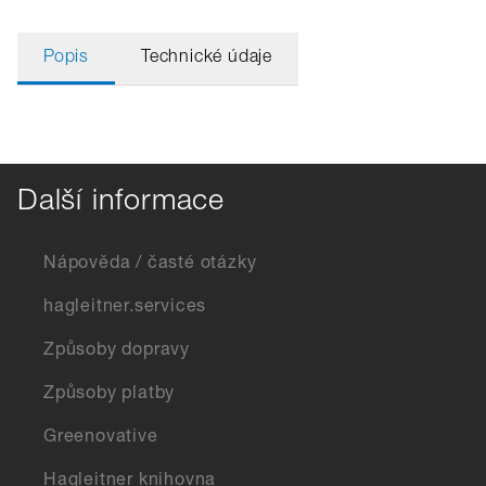
Popis
Technické údaje
Další informace
Nápověda / časté otázky
hagleitner.services
Způsoby dopravy
Způsoby platby
Greenovative
Hagleitner knihovna