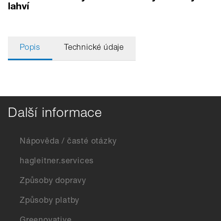
lahví
Popis
Technické údaje
Další informace
Nápověda / časté otázky
hagleitner.services
Způsoby dopravy
Způsoby platby