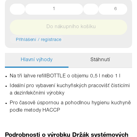
6
Do nákupního košíku
Přihlášení / registrace
Hlavní výhody
Stáhnutí
Na tři lahve refillBOTTLE o objemu 0,5 l nebo 1 l
Ideální pro vybavení kuchyňských pracovišť čisticími
a dezinfekčními výrobky
Pro časově úspornou a pohodlnou hygienu kuchyně
podle metody HACCP
Podrobnosti o výrobku Držák systémových