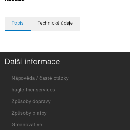
Popis
Technické údaje
Další informace
Nápověda / časté otázky
hagleitner.services
Způsoby dopravy
Způsoby platby
Greenovative