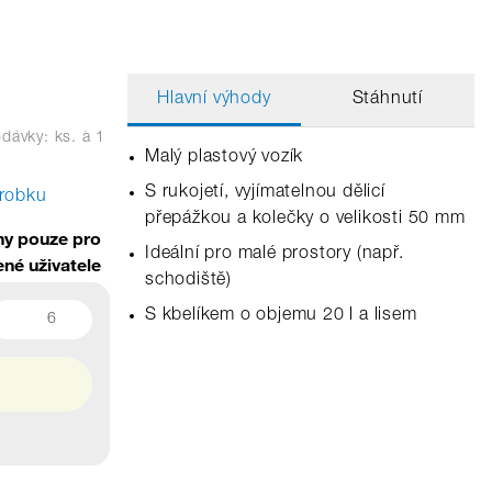
Hlavní výhody
Stáhnutí
dávky: ks.
à 1
Malý plastový vozík
S rukojetí, vyjímatelnou dělicí
ýrobku
přepážkou a kolečky o velikosti 50 mm
y pouze pro
Ideální pro malé prostory (např.
ené uživatele
schodiště)
S kbelíkem o objemu 20 l a lisem
6