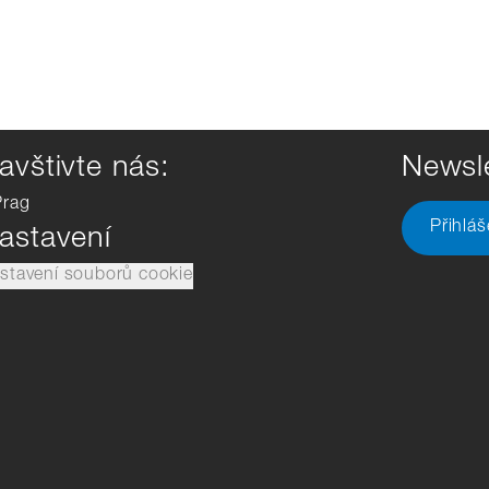
avštivte nás:
Newsle
Prag
Přihlá
astavení
stavení souborů cookie