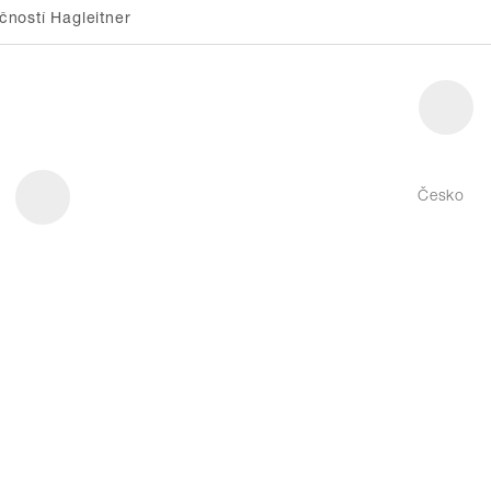
ností Hagleitner
Česko