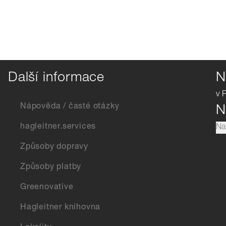
Další informace
N
v 
Nápověda / časté otázky
N
hagleitner.services
Na
Způsoby dopravy
Způsoby platby
Greenovative
Hagleitner knihovna